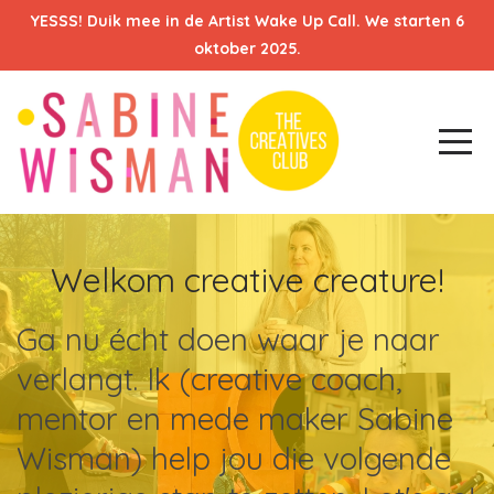
YESSS! Duik mee in de Artist Wake Up Call. We starten 6
oktober 2025.
Welkom creative creature!
Ga nu écht doen waar je naar
verlangt. Ik (creative coach,
mentor en mede maker Sabine
Wisman) help jou die volgende